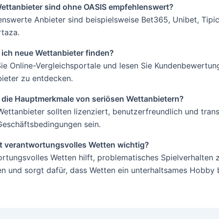
ettanbieter sind ohne OASIS empfehlenswert?
nswerte Anbieter sind beispielsweise Bet365, Unibet, Tipi
taza.
 ich neue Wettanbieter finden?
ie Online-Vergleichsportale und lesen Sie Kundenbewertun
ieter zu entdecken.
 die Hauptmerkmale von seriösen Wettanbietern?
Wettanbieter sollten lizenziert, benutzerfreundlich und tran
 Geschäftsbedingungen sein.
t verantwortungsvolles Wetten wichtig?
rtungsvolles Wetten hilft, problematisches Spielverhalten 
n und sorgt dafür, dass Wetten ein unterhaltsames Hobby b