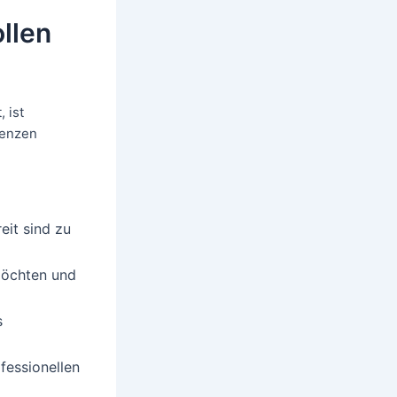
llen
 ist
renzen
eit sind zu
möchten und
s
fessionellen