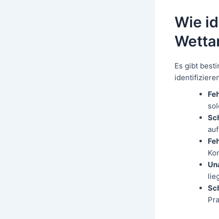
Wie id
Wetta
Es gibt best
identifizier
Fe
sol
Sc
auf
Fe
Kon
Un
lie
Sc
Pra