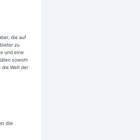
ber, die auf
bieter zu
e und eine
täten sowohl
 die Welt der
en die