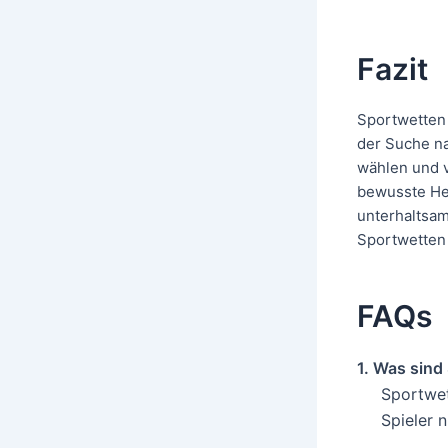
Fazit
Sportwetten 
der Suche na
wählen und 
bewusste Her
unterhaltsam
Sportwetten 
FAQs
1. Was sind
Sportwet
Spieler 