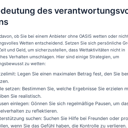
edeutung des verantwortungsvo
ns
avon, ob Sie bei einem Anbieter ohne OASIS wetten oder nicht,
gsvolles Wetten entscheidend. Setzen Sie sich persönliche G
Zeit und Geld, um sicherzustellen, dass Wettaktivitäten nicht in
hes Verhalten umschlagen. Hier sind einige Strategien, um
ngsbewusst zu wetten:
zelimit: Legen Sie einen maximalen Betrag fest, den Sie ber
tzen.
ele setzen: Bestimmen Sie, welche Ergebnisse Sie erzielen 
iben Sie realistisch.
usen einlegen: Gönnen Sie sich regelmäßige Pausen, um da
elverhalten zu reflektieren.
terstützung suchen: Suchen Sie Hilfe bei Freunden oder pro
llen, wenn Sie das Gefühl haben, die Kontrolle zu verlieren.