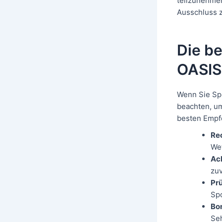
teilzunehmen
Ausschluss z
Die be
OASIS
Wenn Sie Spo
beachten, um
besten Empf
Rec
Wet
Ac
zuv
Prü
Spo
Bo
Seh