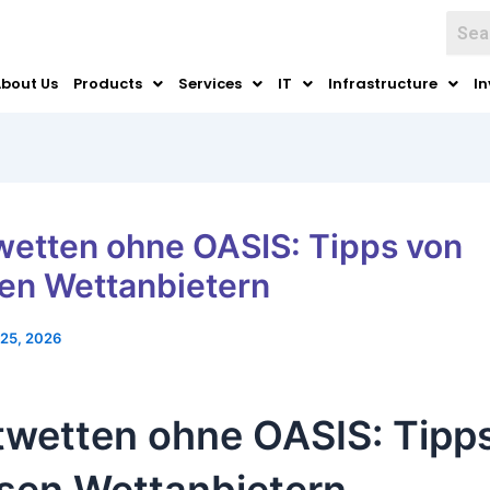
bout Us
Products
Services
IT
Infrastructure
In
wetten ohne OASIS: Tipps von
sen Wettanbietern
25, 2026
twetten ohne OASIS: Tipp