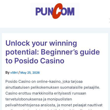
Skip
Post
to
navigation
content
Unlock your winning
potential: Beginner’s guide
to Posido Casino
By
/
v59rl
May 25, 2026
Posido Casino on online-kasino, joka tarjoaa
ainutlaatuisen pelikokemuksen suomalaisille pelaajille.
Casino erottuu markkinoilla erityisesti runsaan
tervetulobonuksensa ja monipuolisten
pelivaihtoehtojensa ansiosta, ja monet pelaajat nauttivat