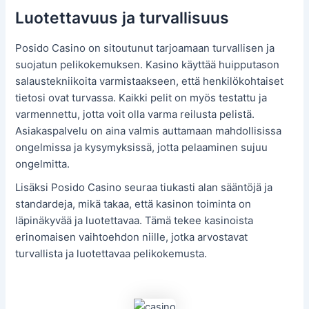
Luotettavuus ja turvallisuus
Posido Casino on sitoutunut tarjoamaan turvallisen ja
suojatun pelikokemuksen. Kasino käyttää huipputason
salaustekniikoita varmistaakseen, että henkilökohtaiset
tietosi ovat turvassa. Kaikki pelit on myös testattu ja
varmennettu, jotta voit olla varma reilusta pelistä.
Asiakaspalvelu on aina valmis auttamaan mahdollisissa
ongelmissa ja kysymyksissä, jotta pelaaminen sujuu
ongelmitta.
Lisäksi Posido Casino seuraa tiukasti alan sääntöjä ja
standardeja, mikä takaa, että kasinon toiminta on
läpinäkyvää ja luotettavaa. Tämä tekee kasinoista
erinomaisen vaihtoehdon niille, jotka arvostavat
turvallista ja luotettavaa pelikokemusta.