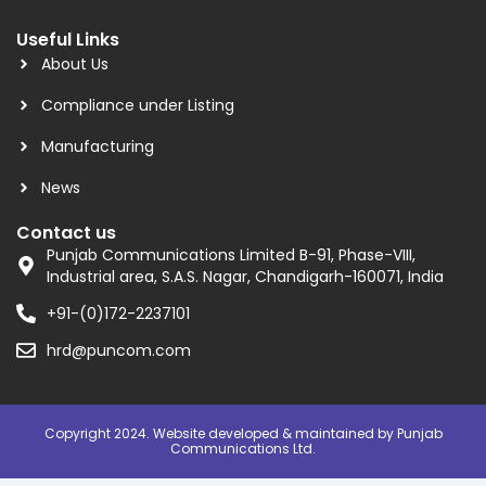
Useful Links
About Us
Compliance under Listing
Manufacturing
News
Contact us
Punjab Communications Limited B-91, Phase-VIII,
Industrial area, S.A.S. Nagar, Chandigarh-160071, India
+91-(0)172-2237101
hrd@puncom.com
Copyright 2024. Website developed & maintained by Punjab
Communications Ltd.