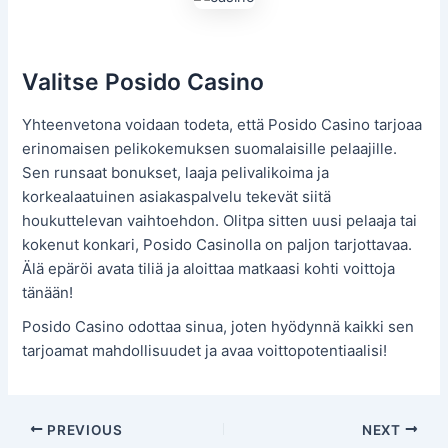
Valitse Posido Casino
Yhteenvetona voidaan todeta, että Posido Casino tarjoaa
erinomaisen pelikokemuksen suomalaisille pelaajille.
Sen runsaat bonukset, laaja pelivalikoima ja
korkealaatuinen asiakaspalvelu tekevät siitä
houkuttelevan vaihtoehdon. Olitpa sitten uusi pelaaja tai
kokenut konkari, Posido Casinolla on paljon tarjottavaa.
Älä epäröi avata tiliä ja aloittaa matkaasi kohti voittoja
tänään!
Posido Casino odottaa sinua, joten hyödynnä kaikki sen
tarjoamat mahdollisuudet ja avaa voittopotentiaalisi!
PREVIOUS
NEXT