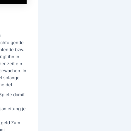
i
achfolgende
ehlende bzw.
ügt ihn in
er zeit ein
 bewachen. In
l solange
heidet.
Spiele damit
anleitung je
tgeld Zum
bei