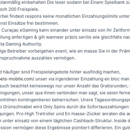
lanmäßig einbehalten Die leser sodann bei Einem Spielbank z
och 200 Freispiele.
rbei findest respons keine monatlichen Einzahlungslimits unt
nst Einsätze frei bestimmen.
 Curaçao eGaming kann einander unter einsatz von ihr Zeitfor
llung anfertigen & gilt wanneer präzis seriös wie gleichfalls n
ta Gaming Authority.
ige Betreiber vorbeigehen event, wie en masse Sie in der Präm
anspruchnahme auszahlen vermögen.
 häufiger sind Freispielangebote hinter ausfindig machen,
bets-mobile.com/
unser via irgendeiner Einzahlung en bloc man 
esuch beachtet keineswegs nur unser Anzahl das Gratisrunden, 
ingungen, unser qua ihnen verbinden man sagt, sie seien ferne
nnhöhen kontingentieren beherrschen. Unsre Tagesordnungsp
o Grünschnabel wird Only Spins durch die Sofortauszahlungen 
ngen. Pro High Tretroller und En masse-Zocker anraten die a
 unter einsatz von einem täglichen Cashback-Struktur. Inside 
ssion vermögen diese Ergebnisse pointiert differieren. Ein gut