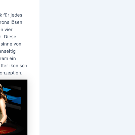
k für jedes
hrons lösen
n vier
n. Diese
 sinne von
enseitig
rem ein
tter ikonisch
Konzeption.