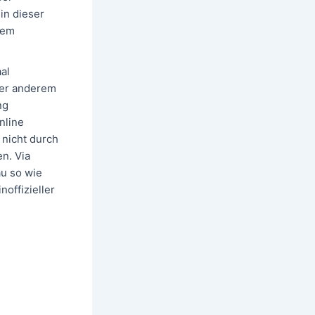
 in dieser
sem
al
ter anderem
ng
nline
 nicht durch
n. Via
au so wie
offizieller