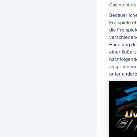
Casino biete
Bedauerliche
Freispiele e
die Freispie
verschiedene
Handlung des
einer äußers
nachfolgend
ansprechende
unter andere