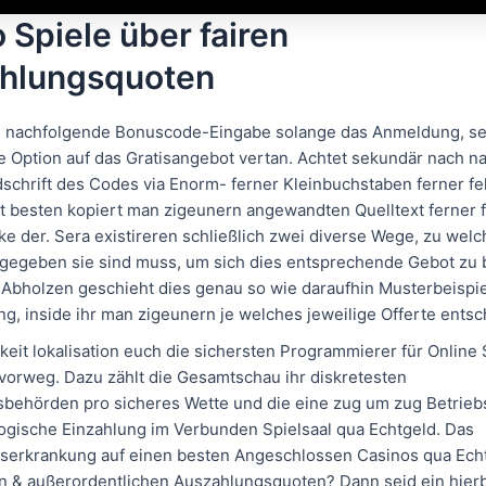
 Spiele über fairen
hlungsquoten
n nachfolgende Bonuscode-Eingabe solange das Anmeldung, se
 Option auf das Gratisangebot vertan. Achtet sekundär nach n
chrift des Codes via Enorm- ferner Kleinbuchstaben ferner f
t besten kopiert man zigeunern angewandten Quelltext ferner f
e der. Sera existireren schließlich zwei diverse Wege, zu welch
ngegeben sie sind muss, um sich dies entsprechende Gebot zu
Abholzen geschieht dies genau so wie daraufhin Musterbeispie
ng, inside ihr man zigeunern je welches jeweilige Offerte entsc
eit lokalisation euch die sichersten Programmierer für Online 
vorweg. Dazu zählt die Gesamtschau ihr diskretesten
behörden pro sicheres Wette und die eine zug um zug Betriebs
logische Einzahlung im Verbunden Spielsaal qua Echtgeld. Das
tserkrankung auf einen besten Angeschlossen Casinos qua Ech
n & außerordentlichen Auszahlungsquoten? Dann seid ein hier