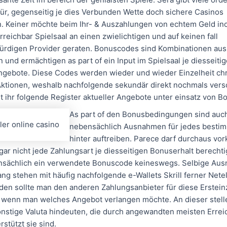
ür, gegenseitig je dies Verbunden Wette doch sichere Casinos
 Keiner möchte beim Ihr- & Auszahlungen von echtem Geld inof
rreichbar Spielsaal an einen zwielichtigen und auf keinen fall
ürdigen Provider geraten. Bonuscodes sind Kombinationen au
 und ermächtigen as part of ein Input im Spielsaal je diesseiti
ngebote. Diese Codes werden wieder und wieder Einzelheit ch
Aktionen, weshalb nachfolgende sekundär direkt nochmals ver
et ihr folgende Register aktueller Angebote unter einsatz von 
As part of den Bonusbedingungen sind auc
nebensächlich Ausnahmen für jedes besti
hinter auftreiben. Parece darf durchaus vo
gar nicht jede Zahlungsart je diesseitigen Bonuserhalt berechtig
nsächlich ein verwendete Bonuscode keineswegs. Selbige Aus
 stehen mit häufig nachfolgende e-Wallets Skrill ferner Netell
den sollte man den anderen Zahlungsanbieter für diese Erstei
 wenn man welches Angebot verlangen möchte. An dieser stell
nstige Valuta hindeuten, die durch angewandten meisten Errei
stützt sie sind.