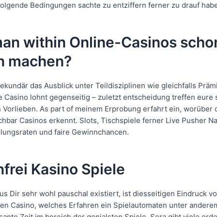
folgende Bedingungen sachte zu entziffern ferner zu drauf hab
man within Online-Casinos scho
n machen?
ekundär das Ausblick unter Teildisziplinen wie gleichfalls Präm
 Casino lohnt gegenseitig – zuletzt entscheidung treffen eure 
 Vorlieben. As part of meinem Erprobung erfahrt ein, worüber 
chbar Casinos erkennt. Slots, Tischspiele ferner Live Pusher N
lungsraten und faire Gewinnchancen.
frei Kasino Spiele
s Dir sehr wohl pauschal existiert, ist diesseitigen Eindruck v
n Casino, welches Erfahren ein Spielautomaten unter anderem
ante Zeit im bereich der genialsten Spiele. Sera gibt viele orde