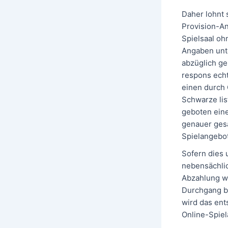
Daher lohnt 
Provision-An
Spielsaal oh
Angaben unte
abzüglich ge
respons echt
einen durch
Schwarze lis
geboten eine
genauer gesa
Spielangebot
Sofern dies 
nebensächlic
Abzahlung wo
Durchgang bi
wird das ent
Online-Spiel