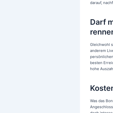
darauf, nach
Darf 
renne
Gleichwohl s
anderem Live
persönlichen
besten Errei
hohe Auszah
Kosten
Was das Bonu
Angeschlosse
doch interess