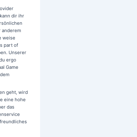
ovider
ann dir ihr
rsönlichen
er anderem
e weise
 part of
ben. Unserer
 du ergo
saal Game
i dem
en geht, wird
ie eine hohe
ber das
denservice
freundliches